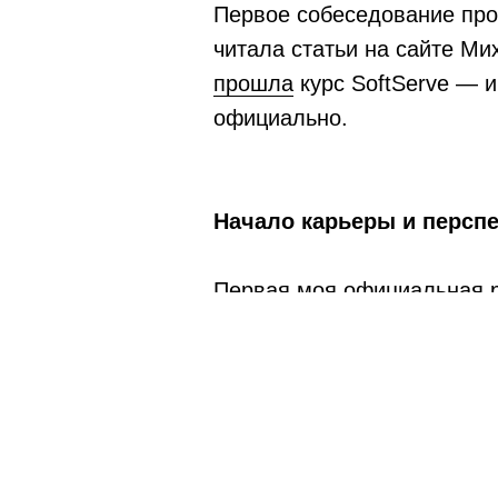
Первое собеседование прош
читала статьи на сайте Ми
прошла
курс SoftServe — и
официально.
Начало карьеры и персп
Первая моя официальная р
государственными система
сдаточные испытания с п
системы, сложные кейсы, и
В первое время я меняла р
а также понять, как работа