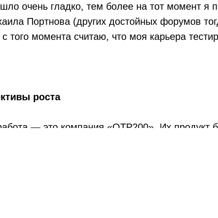
ло очень гладко, тем более на тот момент я п
хаила Портнова (других достойных форумов тог
 с того момента считаю, что моя карьера тест
ективы роста
абота — это компания «ОТР200». Их продукт б
ми, и там у меня уже появились проблемы: П
рограммой и методикой испытаний — vc.ru)
и 
нтеграции, первые стычки с другими отделами и
аботу примерно раз в год. Хотела набраться о
ет тестирование в разных странах. Зато теперь