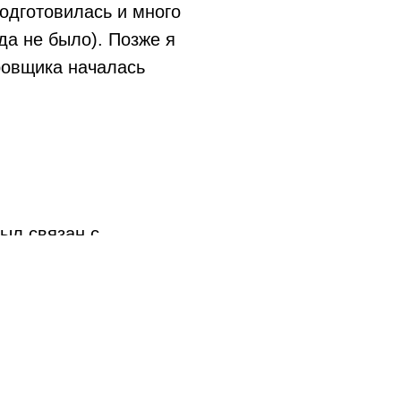
одготовилась и много
да не было). Позже я
ировщика началась
ыл связан с
СИ с ПМИ
(приёмо-
вся документация, бэкенд-
 борьба за продукт.
пыта в различных областях,
 с уверенностью могу