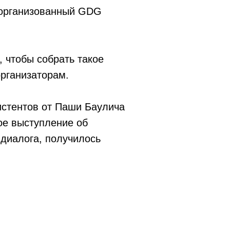
 организованный GDG
, чтобы собрать такое
организаторам.
истентов от Паши Баулича
ое выступление об
 диалога, получилось